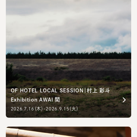
OF HOTEL LOCAL SESSION｜村上 彩斗
Exhibition AWAI 間
2026.7.16（木）-2026.9.15（火）