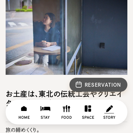
RESERVATION
お土産は、東北の伝統工芸やクリエイ
ターの作品を（KANEIRI Museum
Shop 6）
H
S
F
S
S
O
T
O
P
T
旅の締めくくり。