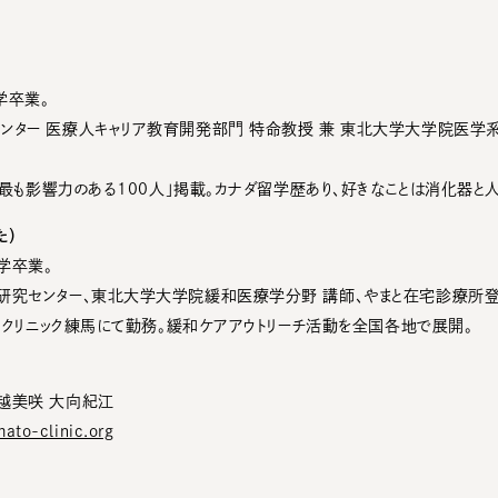
）
学卒業。
ンター 医療人キャリア教育開発部門 特命教授 兼 東北大学大学院医学
界で最も影響力のある100人」掲載。カナダ留学歴あり、好きなことは消化器と
た）
学卒業。
研究センター、東北大学大学院緩和医療学分野 講師、やまと在宅診療所登米
ケアクリニック練馬にて勤務。緩和ケアアウトリーチ活動を全国各地で展開。
越美咲 大向紀江
ato-clinic.org