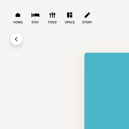
H
S
F
S
S
O
T
O
P
T
M
A
O
A
O
E
Y
D
C
R
E
Y
画面上に戻る