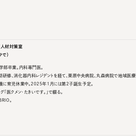
療人材対策室
ひで）
医学部卒業。内科専門医。
期研修、消化器内科レジデントを経て、栗原中央病院、丸森病院で地域医療
機に育児休業中。2025年1月には第2子誕生予定。
グ「医クメン・たきいです。」で綴る。
RIO。