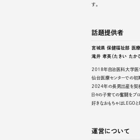
す。
話題提供者
宮城県 保健福祉部 医
滝井 孝英（たきい たか
2018年自治医科大学
仙台医療センターでの初
2024年の長男出産を契
日々の子育ての奮闘をブロ
好きなおもちゃはLEGOとB
運営について