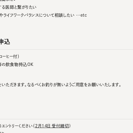
践する医師と繋がりたい
やライフワークバランスについて相談したい …etc
申込
コーヒー付）
等の飲食物持込OK
いただきます。なるべくお釣りが無いようご用意をお願いいたします。
エントリーください（
2月14日 受付締切
)