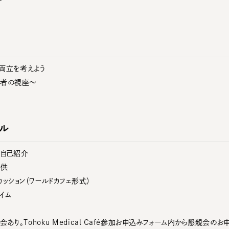
の両立を考えよう
療者の視座～
ル
者自己紹介
提供
スカッション（ワールドカフェ形式）
タイム
り。Tohoku Medical Café参加お申込みフォーム内から懇親会の