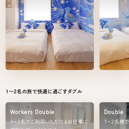
（定員：大人
1〜2名の旅で快適に過ごすダブル
Workers Double
Double
1~2名でご利用いただけるお仕事に
1~2名様