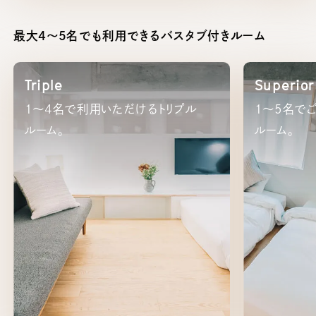
最大4～5名でも利用できるバスタブ付きルーム
Triple
Superior
1～4名で利用いただけるトリプル
1～5名で
ルーム。
ルーム。