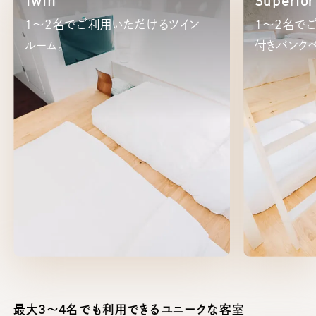
Twin
Superio
1～2名でご利用いただけるツイン
１～2名で
ルーム。
付きバンクベ
最大3～4名でも利用できるユニークな客室