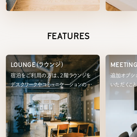
FEATURES
LOUNGE（ラウンジ）
MEETIN
宿泊をご利用の方は、2階ラウンジを
追加オプシ
デスクワークやコミュニケーションの場
いただくこ
としてご利用いただけます。
とのお打ち
グなど、ビ
でしょうか。