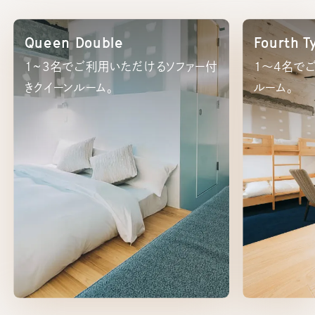
Queen Double
Fourth T
1~3名でご利用いただけるソファー付
1～4名で
きクイーンルーム。
ルーム。