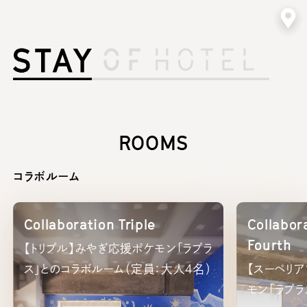
客室一覧
ROOMS
コラボルーム
Collaboration Triple
Collabor
Fourth
【トリプル】みやぎ応援ポケモン「ラプラ
ス」とのコラボルーム（定員：大人4名）
【スーペリ
モン「ラプ